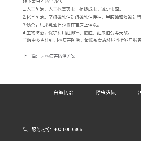
地下害虫的防治办法:
1.人工防治，人工挖窝灭虫，捕捉成虫，减少虫源。
2.化学防治。辛硫磷乳油对疏磷乳油拌种，甲胺磷和溴氰菊
3.诱杀，乐果乳油拌匀撒在苗床上诱杀。
4.生物防治，保护利用红脚隼、戴胜、红尾伯劳等天敌。
了解更多更详细园林病害防治，请联系青盾环境科学客户服
上一篇:
园林病害防治方案
白蚁防治
除虫灭鼠
服务热线：400-808-6865