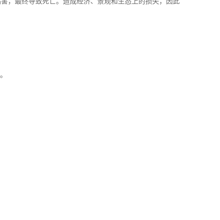
病害，最终导致死亡。造成经济、景观和生态上的损失，因此
上。