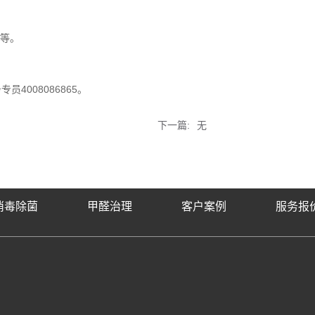
醋等。
4008086865
务专员
。
下一篇:
无
消毒除菌
甲醛治理
客户案例
服务报