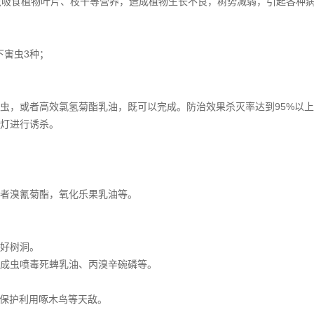
虫吸食植物叶片、枝干等营养，造成植物生长不良，树势减弱，引起各种
下害虫3种；
百虫，或者高效氯氢菊酯乳油，既可以完成。防治效果杀灭率达到95%以
虫灯进行诱杀。
或者溴氰菊酯，氧化乐果乳油等。
填好树洞。
。成虫喷毒死蜱乳油、丙溴辛碗磷等。
，保护利用啄木鸟等天敌。