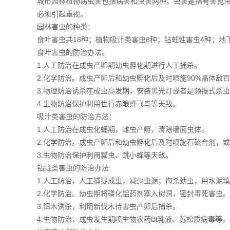
城市园林植物病虫害包括病害和虫害两种。虫害是指有害昆
必须引起重视。
园林害虫的种类：
食叶害虫共18种；植物吸计类害虫8种；钻蛀性害虫4种；地
食叶害虫的防治办法。
1.人工防治在成虫产卵期幼虫孵化期进行人工捕杀。
2.化学防治。成虫产卵后和幼虫孵化后及时喷施90%晶体敌
3.物理防治诱杀在成虫高发期，安装黑光灯或者是频振式杀
4.生物防治保护利用世行赤眼蜂飞鸟等天敌。
吸汁类害虫的防治方法：
1.人工防治在成虫化蛹期，雌虫产孵，清除墙面虫体。
2.化学防治。成虫产卵后和幼虫孵化后及时喷施石硫合剂，
3.生物防治保护利用瓢虫、跳小蜂等天敌。
钻蛀类害虫的防治办法:
1.人工防治，人工捕捉成虫，减少虫源；掏杀幼虫，用水泥
2.化学防治。幼虫期将磷化铝药剂塞入树洞，密封毒死害虫
3.饵木诱杀，利用新伐木待害虫产卵后捕杀。
4.生物防治，成虫发生期喷生物农药Bt乳液、苏松质病毒等