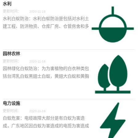
水利
更新时间：
2020-11-16
水利白蚁防治：水利白蚁防治是包括对水利土
建工程、防洪物资、仓库厂房、仓管房舍和多
种经营农林作物等水利基础产业蚁害的防治。
其首要任务是对能造成大灾大难的土建工程
蚁...
园林农林
更新时间：
2020-11-16
园林绿化白蚁防治：为为害植物的白衣种类包
括台湾乳白蚁黑翅土白蚁，黄翅大白蚁和黄胸
散白蚁。在树枝干内部为害的主要是台湾乳白
蚁和散白蚁。台湾乳白蚁可修筑住树心潮。
并...
电力设施
更新时间：
2020-11-16
白蚁危害：电缆故障大部分是有白蚁为害造
成，广东地区因白蚁为害造成的电揽为害造成
的电缆故障率可高达60-70%，白蚁可蛀食电