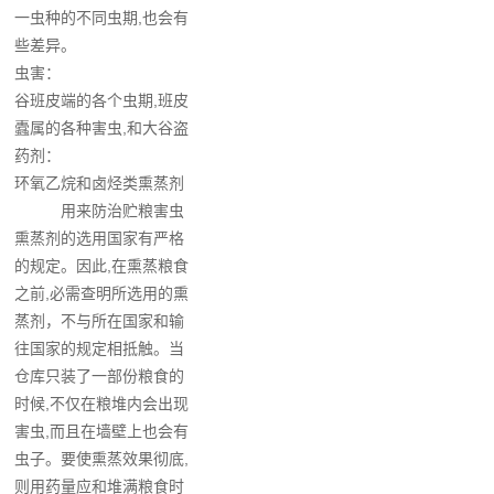
一虫种的不同虫期,也会有
些差异。
虫害：
谷班皮端的各个虫期,班皮
蠹属的各种害虫,和大谷盗
药剂：
环氧乙烷和卤烃类熏蒸剂
用来防治贮粮害虫
熏蒸剂的选用国家有严格
的规定。因此,在熏蒸粮食
之前,必需查明所选用的熏
蒸剂，不与所在国家和输
往国家的规定相抵触。当
仓库只装了一部份粮食的
时候,不仅在粮堆内会出现
害虫,而且在墙壁上也会有
虫子。要使熏蒸效果彻底,
则用药量应和堆满粮食时