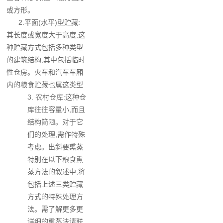
或方形。
2.平面(水平)型贮藏:
其长度或宽度大于高度,这
种贮藏方式包括多种类型
的建筑结构,其中包括临时
性仓房。火车和汽车车厢
内的粮食贮藏也属这类型
3. 农村仓库:这种仓
库往往容量小,而且
结构简陋。对于它
们的处理,需作特殊
考虑。出斜要熏蒸
特别在以下粮食熏
蒸方法的叙述中,将
包括上述三类贮藏
方式的特殊处理方
法。需了解更多更
详细的熏蒸法请联