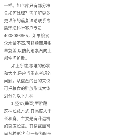
一样。如仓库只有部分粮
食如何处理？需了解更多
更详细的熏蒸法请联系青
盾环境科学客户专员
4008086865，如果粮食
含水量不高,可将粮面用帐
幕复盖,以防药剂素汽向上
部空间扩散。
如上所述,粮堆的形状
和大小,是应当重点考虑的
问题。从熏蒸的目的来说,
可把粮食的贮放形式大体
划分为以下几种:
1.竖立(垂直)型贮藏:
这种贮藏方式,其高度大于
长和宽。主要是有升运机
的筒库贮藏。其横截面可
呈各种形状,但一般为圆形