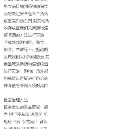
免食品接触到药物确保食
品的决定安全在各个角落
放置焦饵诱杀剂 对其他货
物存放区我们采用药物滞
留喷洒的方法进行灭治
仓库外部购物区。熟食，
即食，生鲜等不可施药的
区域我们采用物理防治 其
他区域采用药物滞留喷洒
进行灭治，购物广场外部
相邻重点区域进行防治处
理降低将外部入侵的风险
鼠害治理方法
鼠害发生的重点区域一般
为 地下停车场 进货区 配
电房 仓库 杂物间库 餐饮
区 熟食区 即食商品 卫生