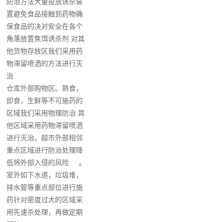
防治方法大量投放诱杀装
置避免食品接触到药物确
保食品的决对安全在各个
角落放置焦饵诱杀剂 对其
他货物存放区我们采用药
物滞留喷洒的方法进行灭
治
仓库外部购物区。熟食，
即食，生鲜等不可施药的
区域我们采用物理防治 其
他区域采用药物滞留喷洒
进行灭治，超市外部相邻
重点区域进行防治处理降
低将外部入侵的风险 。
室外如下水道，垃圾堆，
排水管等重点部位进行施
药针对密度过大的区域采
用先速杀处理，再做定期