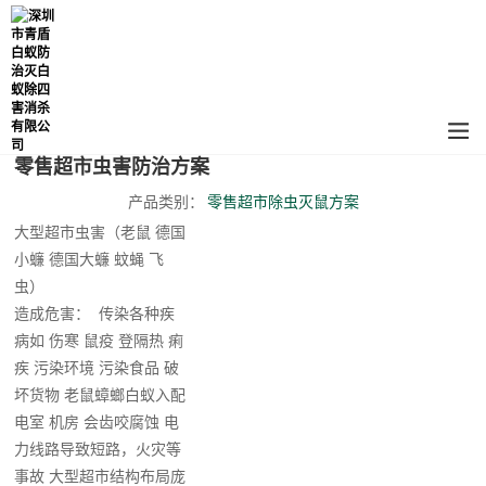
零售超市虫害防治方案
产品类别：
零售超市除虫灭鼠方案
大型超市虫害（老鼠 德国
小蠊 德国大蠊 蚊蝇 飞
虫）
造成危害： 传染各种疾
病如 伤寒 鼠疫 登隔热 痢
疾 污染环境 污染食品 破
坏货物 老鼠蟑螂白蚁入配
电室 机房 会齿咬腐蚀 电
力线路导致短路，火灾等
事故 大型超市结构布局庞