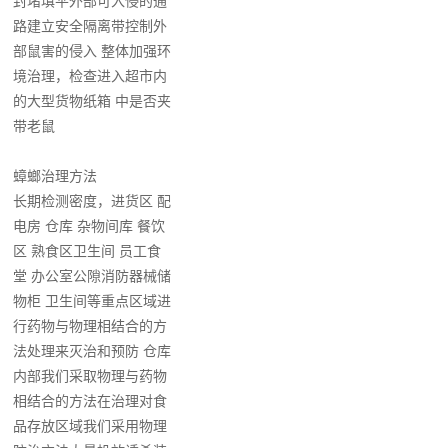
封堵填平外部可入侵的通
路建立安全隔离带控制外
部鼠害的侵入 整体加强环
境治理，检查进入超市内
的大型货物纸箱 中是否夹
带老鼠
蟑螂治理方法
长期检测密度，进货区 配
电房 仓库 杂物间库 餐饮
区 熟食区卫生间 员工食
堂 办公室公隙消防器械储
物柜 卫生间等重点区域进
行药物与物理相结合的方
法处理来灭治和预防 仓库
内部我们采取物理与药物
相结合的方法在治理对食
品存放区域我们采用物理