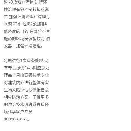
道 投放粉剂药物 进行环
境治理有效控制蚊蝇的滋
生 加强环境治理如清理污
水源 积水 垃圾箱达到降
低密度的目的 在部分不宜
施药的区域安装捕蚊灯 诱
蚊器，加强环境治理。
每周进行1次巡查处理.设
有专员提供24小时应急处
理每个月由高级技术专业
对建筑内外进行整体有害
生物风险评估提供报告及
相应防治方案。了解更多
的防治技术请联系青盾环
境科学客户专员
4008086865。