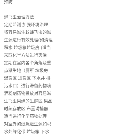
预防
蝇飞虫治理方法
定期监测 加强环境治理
将容易滋生蚊蝇飞虫的滋
生源进行有效处理(如清理
积水 垃圾箱垃圾房 )适当
采取化学方法进行灭治
定期在室内各个角落及重
点滋生地（厕所 垃圾房
退货区 进货区 下水井 排
污水口）进行滞留药物喷
洒粉剂药物投放对容易滋
生飞虫果蝇的生鲜区 果品
时蔬存放区 布置诱捕器
适当进行化学药物处理
对室外的蚊蝇滋生源如积
水处绿化带 垃圾箱 下水