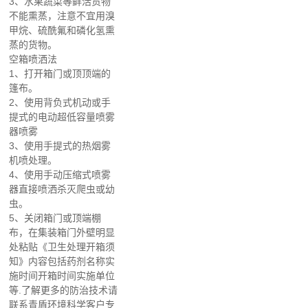
3
、水果蔬菜等鲜活货物
不能熏蒸，注意不宜用溴
甲烷、硫酰氟和磷化氢熏
蒸的货物。
空箱喷洒法
1、
打开箱门或顶顶端的
篷布。
2、
使用背负式机动或手
提式的电动超低容量喷雾
器喷雾
3、
使用手提式的热烟雾
机喷处理。
4、
使用手动压缩式喷雾
器直接喷洒杀灭爬虫或幼
虫。
5、
关闭箱门或顶端棚
布，在集装箱门外壁明显
处粘贴《卫生处理开箱须
知》内容包括药剂名称实
施时间开箱时间实施单位
等.
了解更多的防治技术请
联系青盾环境科学客户专