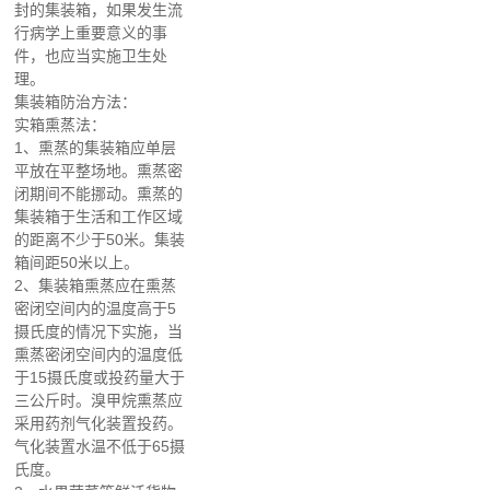
封的集装箱，如果发生流
行病学上重要意义的事
件，也应当实施卫生处
理。
集装箱防治方法：
实箱熏蒸法：
1
、熏蒸的集装箱应单层
平放在平整场地。熏蒸密
闭期间不能挪动。熏蒸的
集装箱于生活和工作区域
的距离不少于50米。集装
箱间距50米以上。
2
、集装箱熏蒸应在熏蒸
密闭空间内的温度高于5
摄氏度的情况下实施，当
熏蒸密闭空间内的温度低
于15摄氏度或投药量大于
三公斤时。溴甲烷熏蒸应
采用药剂气化装置投药。
气化装置水温不低于65摄
氏度。