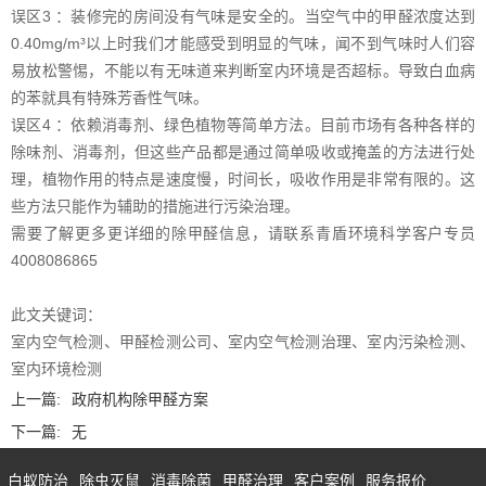
误区3 ：装修完的房间没有气味是安全的。当空气中的甲醛浓度达到
0.40mg/m³以上时我们才能感受到明显的气味，闻不到气味时人们容
易放松警惕，不能以有无味道来判断室内环境是否超标。导致白血病
的苯就具有特殊芳香性气味。
误区4 ：依赖消毒剂、绿色植物等简单方法。目前市场有各种各样的
除味剂、消毒剂，但这些产品都是通过简单吸收或掩盖的方法进行处
理，植物作用的特点是速度慢，时间长，吸收作用是非常有限的。这
些方法只能作为辅助的措施进行污染治理。
需要了解更多更详细的除甲醛信息，请联系青盾环境科学客户专员
4008086865
此文关键词：
室内空气检测、甲醛检测公司、室内空气检测治理、室内污染检测、
室内环境检测
上一篇:
政府机构除甲醛方案
下一篇:
无
白蚁防治
除虫灭鼠
消毒除菌
甲醛治理
客户案例
服务报价