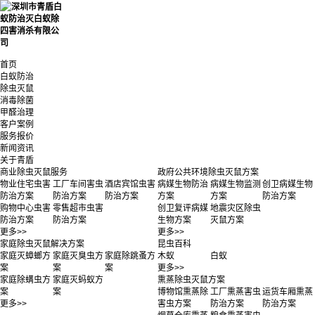
首页
白蚁防治
除虫灭鼠
消毒除菌
甲醛治理
客户案例
服务报价
新闻资讯
关于青盾
商业除虫灭鼠服务
政府公共环境除虫灭鼠方案
物业住宅虫害
工厂车间害虫
酒店宾馆虫害
病媒生物防治
病媒生物监测
创卫病媒生物
防治方案
防治方案
防治方案
方案
方案
防治方案
购物中心虫害
零售超市虫害
创卫复评病媒
地震灾区除虫
防治方案
防治方案
生物方案
灭鼠方案
更多>>
更多>>
家庭除虫灭鼠解决方案
昆虫百科
家庭灭蟑螂方
家庭灭臭虫方
家庭除跳蚤方
木蚁
白蚁
案
案
案
更多>>
家庭除螨虫方
家庭灭蚂蚁方
熏蒸除虫灭鼠方案
案
案
博物馆熏蒸除
工厂熏蒸害虫
运货车厢熏蒸
更多>>
害虫方案
防治方案
防治方案