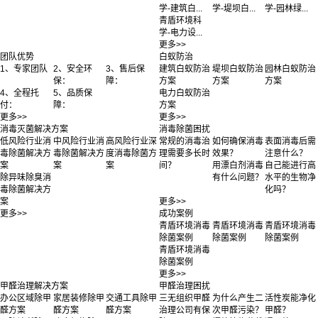
学-建筑白...
学-堤坝白...
学-园林绿...
青盾环境科
学-电力设...
更多>>
团队优势
白蚁防治
1、专家团队
2、安全环
3、售后保
建筑白蚁防治
堤坝白蚁防治
园林白蚁防治
保：
障：
方案
方案
方案
4、全程托
5、品质保
电力白蚁防治
付：
障：
方案
更多>>
更多>>
消毒灭菌解决方案
消毒除菌困扰
低风险行业消
中风险行业消
高风险行业深
常规的消毒治
如何确保消毒
表面消毒后需
毒除菌解决方
毒除菌解决方
度消毒除菌方
理需要多长时
效果？
注意什么？
案
案
案
间？
用漂白剂消毒
自己能进行高
除异味除臭消
有什么问题？
水平的生物净
毒除菌解决方
化吗？
案
更多>>
更多>>
成功案例
青盾环境消毒
青盾环境消毒
青盾环境消毒
除菌案例
除菌案例
除菌案例
青盾环境消毒
除菌案例
更多>>
甲醛治理解决方案
甲醛治理困扰
办公区域除甲
家居装修除甲
交通工具除甲
三无组织甲醛
为什么产生二
活性炭能净化
醛方案
醛方案
醛方案
治理公司有保
次甲醛污染？
甲醛？