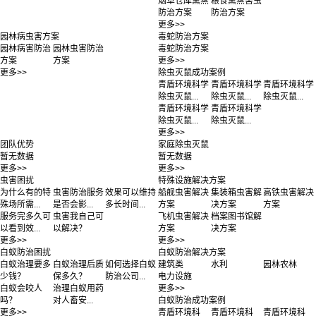
烟草仓库熏蒸
粮食熏蒸害虫
防治方案
防治方案
更多>>
园林病虫害方案
毒蛇防治方案
园林病害防治
园林虫害防治
毒蛇防治方案
方案
方案
更多>>
更多>>
除虫灭鼠成功案例
青盾环境科学
青盾环境科学
青盾环境科学
除虫灭鼠...
除虫灭鼠...
除虫灭鼠...
青盾环境科学
青盾环境科学
除虫灭鼠...
除虫灭鼠...
更多>>
团队优势
家庭除虫灭鼠
暂无数据
暂无数据
更多>>
更多>>
虫害困扰
特殊设施解决方案
为什么有的特
虫害防治服务
效果可以维持
船舰虫害解决
集装箱虫害解
高铁虫害解决
殊场所需...
是否会影...
多长时间...
方案
决方案
方案
服务完多久可
虫害我自己可
飞机虫害解决
档案图书馆解
以看到效...
以解决？
方案
决方案
更多>>
更多>>
白蚁防治困扰
白蚁防治解决方案
白蚁治理要多
白蚁治理后质
如何选择白蚁
建筑类
水利
园林农林
少钱？
保多久？
防治公司...
电力设施
白蚁会咬人
治理白蚁用药
更多>>
吗？
对人畜安...
白蚁防治成功案例
更多>>
青盾环境科
青盾环境科
青盾环境科