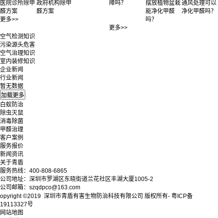
医院诊所除甲
政府机构除甲
障吗？
摆放植物盆栽
通风处理可以
醛方案
醛方案
能净化甲醛
净化甲醛吗？
更多>>
吗？
更多>>
空气检测知识
污染源头危害
空气治理知识
室内装修知识
企业新闻
行业新闻
暂无数据
白蚁防治
除虫灭鼠
消毒除菌
甲醛治理
客户案例
服务报价
新闻资讯
关于青盾
服务热线：400-808-6865
公司地址：深圳市罗湖区东晓街道兰花社区丰湖大厦1005-2
公司邮箱：szqdpco@163.com
opyright ©2019 深圳市青盾有害生物防治科技有限公司 版权所有- 粤ICP备
19113327号
网站地图